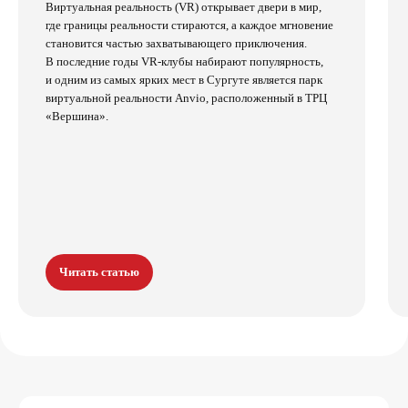
Виртуальная реальность (VR) открывает двери в мир,
где границы реальности стираются, а каждое мгновение
становится частью захватывающего приключения.
В последние годы VR-клубы набирают популярность,
и одним из самых ярких мест в Сургуте является парк
виртуальной реальности Anvio, расположенный в ТРЦ
«Вершина».
Остались вопросы?
Оставьте свой номер и менеджер
Виктория вам перезвонит
Читать статью
Номер телефона:
+7
Оставить номер
Нажимая на кнопку вы соглашаетесь
с
условиями политики конфиденциальности
и