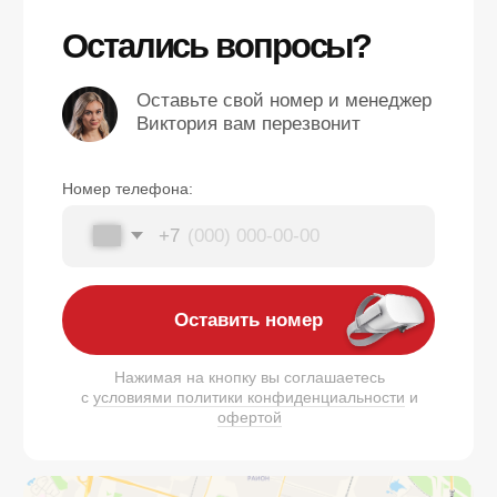
офертой
НАШ АДРЕС
Сургут, ул. Генерала Иванова, 1, ТРЦ
"Вершина", этаж 5
Доступна охраняемая парковка
ТЦ Вершина / 33-й микрорайон — 250 м
ТЕЛЕФОН
ПОЧТА
+7 (346) 269-04-44
surgut@anviovr.com
РЕЖИМ РАБОТЫ
ПН-ВС: 10:00 - 22:15