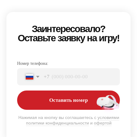
НАШ АДРЕС
Сургут, ул. Генерала Иванова, 1, ТРЦ
"Вершина", этаж 5
Доступна охраняемая парковка
ТЦ Вершина / 33-й микрорайон — 250 м
ТЕЛЕФОН
ПОЧТА
+7 (346) 269-04-44
surgut@anviovr.com
РЕЖИМ РАБОТЫ
ПН-ВС: 10:00 - 22:15
МЫ В СОЦИАЛЬНЫХ СЕТЯХ