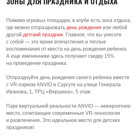
ЗОНЫ ДЛЯ ПРАЗДНИКА И ОТДЫХА
Помимо игровых площадок, в клубе есть зона отдыха,
где можно отпраздновать
день рождения
или любой
другой
детский праздник
. Главное, что вы унесете
Остались вопросы?
с собой — это яркие впечатления и теплые
воспоминания от квеста на день рождения ребенка.
Оставьте свой номер и менеджер
Виктория вам перезвонит
А еще именинники здесь получают скидку 15%
на проведение праздника.
Номер телефона:
Отпразднуйте день рождения своего ребенка вместе
+7
с VR-парком ANVIO в Сургуте на улице Генерала
Иванова, 1, ТРЦ «Вершина», 5 этаж.
Оставить номер
Парк виртуальной реальности ANVIO — невероятное
Нажимая на кнопку вы соглашаетесь
с
условиями политики конфиденциальности
и
место, сочетающее современные VR-технологии
офертой
и развлечения. Это идеальное место для детских
праздников!