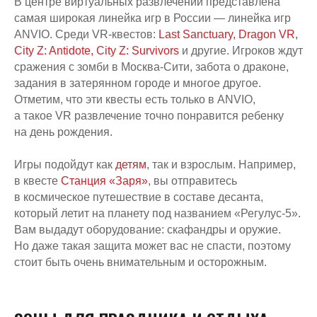
В центре виртуальных развлечений представлена
самая широкая линейка игр в России — линейка игр
ANVIO. Среди VR-квестов:
Last Sanctuary,
Dragon VR,
City Z: Antidote,
City Z: Survivors
и другие. Игроков ждут
сражения с зомби в Москва-Сити, забота о драконе,
задания в затерянном городе и многое другое.
Отметим, что эти квесты есть только в ANVIO,
а такое VR развлечение точно понравится ребенку
на день рождения.
Заинтересовало?
Оставьте заявку на игру!
Игры подойдут как
детям
, так и взрослым. Например,
в квесте
Станция «Заря»
, вы отправитесь
в космическое путешествие в составе десанта,
Номер телефона:
который летит на планету под названием «Регулус-5».
+7
Вам выдадут оборудование: скафандры и оружие.
Но даже такая защита может вас не спасти, поэтому
Оставить номер
стоит быть очень внимательным и осторожным.
Нажимая на кнопку вы соглашаетесь с
условиями
политики конфиденциальности
и
офертой