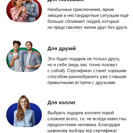
Выбрать подарок коллеге порой
сложнее всего, т.к. не всегда известны
предпочтения человека. Благодаря
широкому выбору игр сертификат
ANVIO решит эту проблему!
ЕСЛИ ВЫ ПОДАРИТЕ ЭТОТ
СЕРТИФИКАТ, ТО ЕГО 100%
ИСПОЛЬЗУЮТ
Это впечатление универсально для всех
возрастов и полов
Наши
сертификаты
подарили уже
3 137
раз