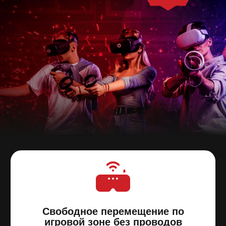
Полное погружение в виртуальную реальность
со свободой перемещения, через пару минут
вы уже забываете, что вы в игре и погружаетесь
в экшн
Собственная студия разработки
Все
игры
создают наши геймдизайнеры, и нигде
кроме ANVIO в них не сыграть
КАК ПОДАРИТЬ НАШ
СЕРТИФИКАТ?
Определитесь с подходящим
ШАГ 1
номиналом сертификата
Заполните простую
ШАГ 2
форму на сайте