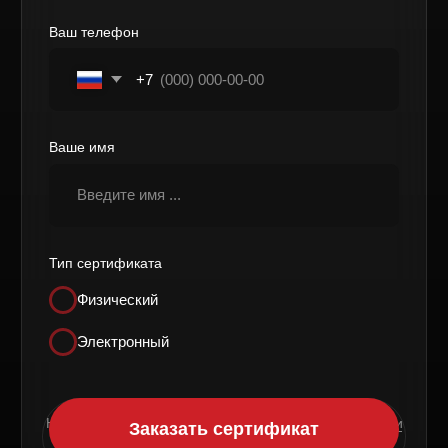
НАШ АДРЕС
Сургут, ул. Генерала Иванова, 1, ТРЦ
"Вершина", этаж 5
Доступна охраняемая парковка
ТЦ Вершина / 33-й микрорайон — 250 м
ТЕЛЕФОН
ПОЧТА
+7 (346) 269-04-44
surgut@anviovr.com
РЕЖИМ РАБОТЫ
ПН-ВС: 10:00 - 22:15
МЫ В СОЦИАЛЬНЫХ СЕТЯХ